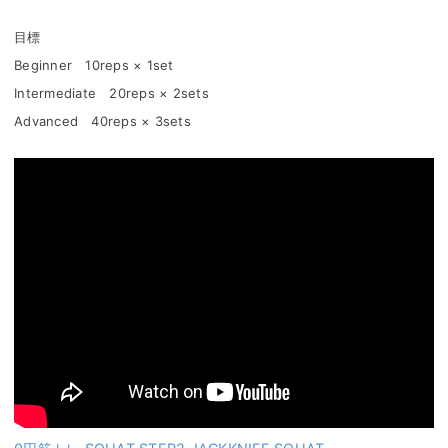
目標
Beginner 10reps × 1set
Intermediate 20reps × 2sets
Advanced 40reps × 3sets