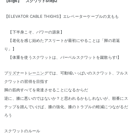
【Big6】 スクワットStep2
【ELEVATOR CABLE THIGHS】エレベーターケーブルの太もも
【下半身こそ、パワーの源泉】
【老化を感じ始めたアスリートが最初にやることは「脚の若返
り」】
【体重を使うスクワットは、バーベルスクワットを蹴散らす!】
プ
リズナ
ート
レーニン
グでは、可動域いっぱいのスクワット、フルス
クワットの習得を目指す
脚の筋肉すべてを発達させることになるからだ
逆に、膝に悪いのではないか？と思われるかもしれないが、順番にス
テップを踏んでいけば、膝の強化、膝のトラブルの軽減につながるだ
ろう
スクワットのルール