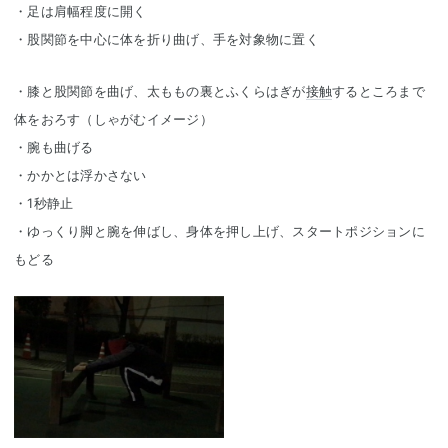
・足は肩幅程度に開く
・股関節を中心に体を折り曲げ、手を対象物に置く
・膝と股関節を曲げ、太ももの裏とふくらはぎが
接触
するところまで
体をおろす（しゃがむイメージ）
・腕も曲げる
・かかとは浮かさない
・1秒静止
・ゆっくり脚と腕を伸ばし、身体を押し上げ、スタートポジションに
もどる